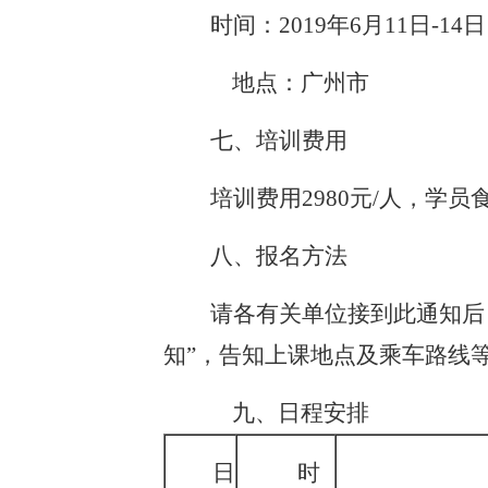
时间：
201
9
年
6
月
11
日
-
14
日
地点：
广州
市
七
、培训费用
培训费用
2980
元
/人，学员
八
、报名方法
请各有关单位接到此通知后
知”，告知上课地点及乘车路线
九
、日程安排
日
时