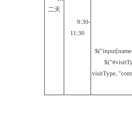
二天
9
:30-
11:30
$("input[name=
$("#visitTy
visitType, "cont