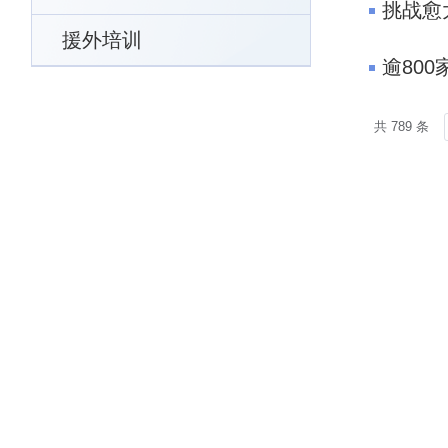
挑战愈
援外培训
逾80
共 789 条