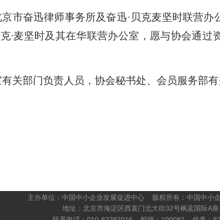
北京市奋迅律师事务所及奋迅·贝克麦坚时联营办
克∙麦坚时及其在华联营办公室，愿与协会通过
室有关部门负责人员，协会秘书处、会员服务部有
主办单位：中国中小企业发展促进中心 版权所有：中国中小
地址：北京市海淀区西直门北大街32号枫蓝国际A座1
联系电话：010-82292016 邮编：100082 传真：822